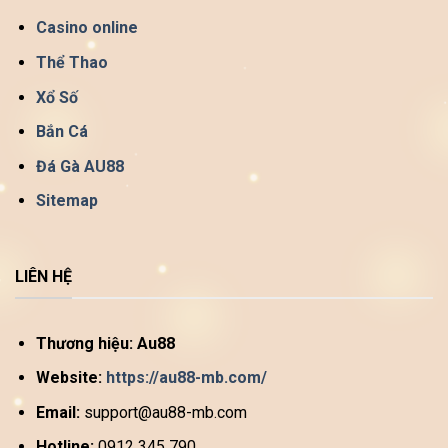
Casino online
Thể Thao
Xổ Số
Bắn Cá
Đá Gà AU88
Sitemap
LIÊN HỆ
Thương hiệu: Au88
Website:
https://au88-mb.com/
Email:
support@au88-mb.com
Hotline:
0912 345 790