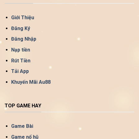
Giới Thiệu
Đăng Ký
Đăng Nhập
Nạp tiền
Rút Tiền
Tải App
Khuyến Mãi Au88
TOP GAME HAY
Game Bài
Game nổ hũ