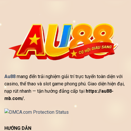
Au88
mang đến trải nghiệm giải trí trực tuyến toàn diện với
casino, thể thao và slot game phong phú. Giao diện hiện đại,
nạp rút nhanh — tận hưởng đẳng cấp tại
https://au88-
mb.com/.
HƯỚNG DẪN