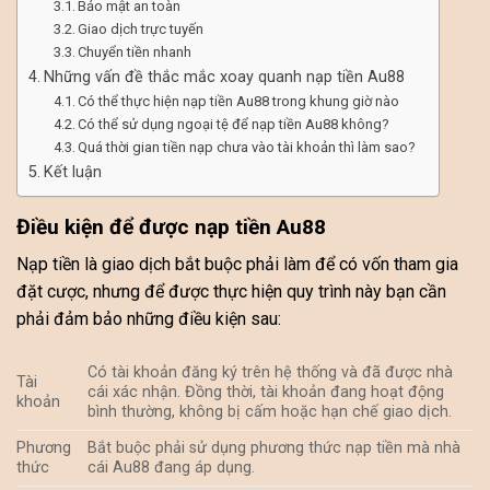
Bảo mật an toàn
Giao dịch trực tuyến
Chuyển tiền nhanh
Những vấn đề thắc mắc xoay quanh nạp tiền Au88
Có thể thực hiện nạp tiền Au88 trong khung giờ nào
Có thể sử dụng ngoại tệ để nạp tiền Au88 không?
Quá thời gian tiền nạp chưa vào tài khoản thì làm sao?
Kết luận
Điều kiện để được nạp tiền Au88
Nạp tiền là giao dịch bắt buộc phải làm để có vốn tham gia
đặt cược, nhưng để được thực hiện quy trình này bạn cần
phải đảm bảo những điều kiện sau:
Có tài khoản đăng ký trên hệ thống và đã được nhà
Tài
cái xác nhận. Đồng thời, tài khoản đang hoạt động
khoản
bình thường, không bị cấm hoặc hạn chế giao dịch.
Phương
Bắt buộc phải sử dụng phương thức nạp tiền mà nhà
thức
cái Au88 đang áp dụng.