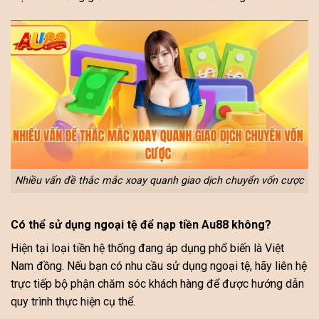
Nhiều vấn đề thắc mắc xoay quanh giao dịch chuyển vốn cược
Có thể sử dụng ngoại tệ để nạp tiền Au88 không?
Hiện tại loại tiền hệ thống đang áp dụng phổ biến là Việt
Nam đồng. Nếu bạn có nhu cầu sử dụng ngoại tệ, hãy liên hệ
trực tiếp bộ phận chăm sóc khách hàng để được hướng dẫn
quy trình thực hiện cụ thể.